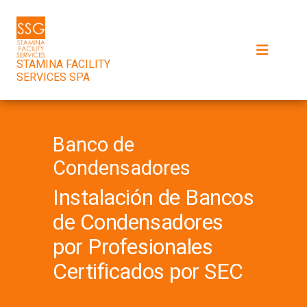
STAMINA FACILITY
SERVICES SPA
Banco de
Condensadores
Instalación de Bancos
de Condensadores
por Profesionales
Certificados por SEC