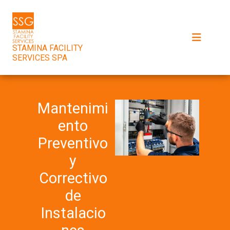
STAMINA FACILITY
SERVICES SPA
Mantenimi
ento
Preventivo
y
Correctivo
de
Instalacio