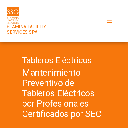
STAMINA FACILITY
SERVICES SPA
Tableros Eléctricos
Mantenimiento
Preventivo de
Tableros Eléctricos
por Profesionales
Certificados por SEC