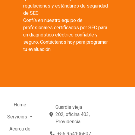
regulaciones y estándares de seguridad
de SEC.
Confía en nuestro equipo de
profesionales certificados por SEC para
un diagnóstico eléctrico confiable y
seguro. Contáctanos hoy para programar
tu evaluación.
Home
Guardia vieja
202, oficina 403,
Servicios
Providencia
Acerca de
+56 954106807